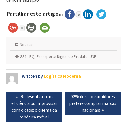
de normalização.
Partilhar este artigo...
0
0
Notícias
GS1
,
IPQ
,
Passaporte Digital de Produto
,
UNE
Written by
Logística Moderna
Navegação
Previous
Redesenhar com
Next
92% dos consumidores
de
eficiência ou improvisar
post:
prefere comprar marcas
post:
artigos
com o caos: o dilema da
nacionais
robótica móvel