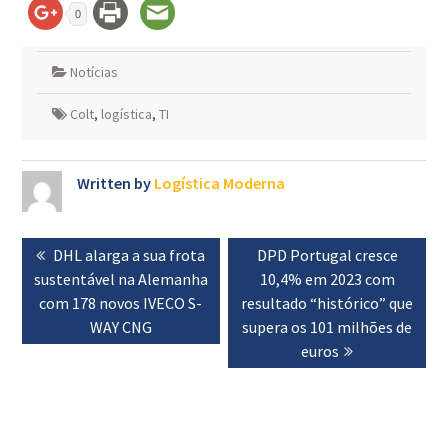
0
Notícias
Colt
,
logística
,
TI
Written by
Logística Moderna
Navegação
Previous
DHL alarga a sua frota
Next
DPD Portugal cresce
de
sustentável na Alemanha
post:
post:
10,4% em 2023 com
artigos
com 178 novos IVECO S-
resultado “histórico” que
WAY CNG
supera os 101 milhões de
euros