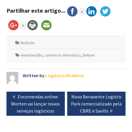
Partilhar este artigo...
0
0
Notícias
Amesterdão
,
comércio eletrónico
,
Deliver
Written by
Logística Moderna
Navegação
Previous
Encomendas online:
Next
Novo Benavente Logistic
de
Worten vai lançar novos
post:
Park comercializado pela
post:
artigos
serviços logísticos
CBRE e Savills