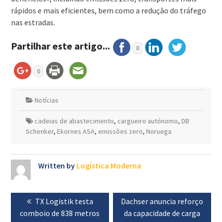
rápidos e mais eficientes, bem como a redução do tráfego
nas estradas.
Partilhar este artigo...
0
0
Notícias
cadeias de abastecimento
,
cargueiro autónomo
,
DB
Schenker
,
Ekornes ASA
,
emissões zero
,
Noruega
Written by
Logística Moderna
Navegação
Previous
TX Logistik testa
Next
Dachser anuncia reforço
de
comboio de 838 metros
post:
post:
da capacidade de carga
artigos