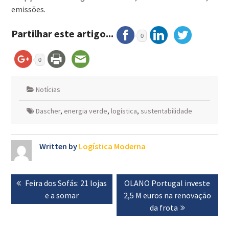
emissões.
Partilhar este artigo...
0
0
Notícias
Dascher
,
energia verde
,
logística
,
sustentabilidade
Written by
Logística Moderna
Navegação
Previous
Feira dos Sofás: 21 lojas
Next
OLANO Portugal investe
de
post:
e a somar
2,5 M euros na renovação
post:
artigos
da frota