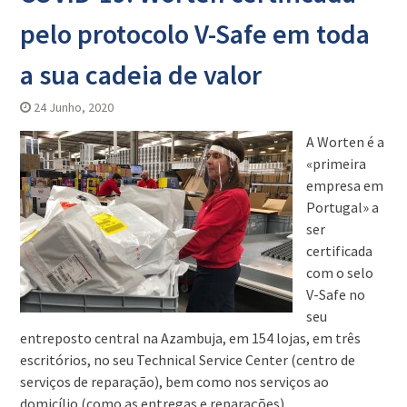
pelo protocolo V-Safe em toda
a sua cadeia de valor
24 Junho, 2020
A Worten é a
«primeira
empresa em
Portugal» a
ser
certificada
com o selo
V-Safe no
seu
entreposto central na Azambuja, em 154 lojas, em três
escritórios, no seu Technical Service Center (centro de
serviços de reparação), bem como nos serviços ao
domicílio (como as entregas e reparações).