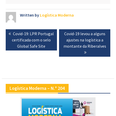
Written by
Logística Moderna
Navegação
Previous
Covid-19: LPR Portugal
Next
Covid-19 levou a alguns
de
certificada com o selo
post:
post:
ajustes na logística a
artigos
Global Safe Site
montante da Riberalves
Logística Moderna – N.º 204