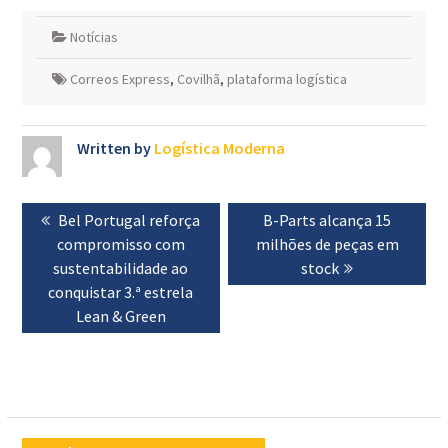
Notícias
Correos Express
,
Covilhã
,
plataforma logística
Written by
Logística Moderna
Navegação
Previous
Bel Portugal reforça
Next
B-Parts alcança 15
de
compromisso com
post:
milhões de peças em
post:
artigos
sustentabilidade ao
stock
conquistar 3.ª estrela
Lean & Green