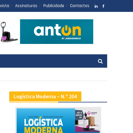
vista
Assinaturas
Publicidade
Contactos
LinkedIN
facebook
Logística Moderna – N.º 204