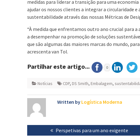
medidas para liderar a transição para uma economia
ajudar os nossos clientes a integrar a circularidade e
sustentabilidade através das nossas Métricas de Desig
“À medida que enfrentamos outro ano crucial para 
a desempenhar na promoção de soluções sustentávei
que são algumas das maiores marcas do mundo, para a
acrescenta van Tol.
Partilhar este artigo...
0
Notícias
CDP
,
DS Smith
,
Embalagem
,
sustentabili
Written by
Logística Moderna
Navegação
Previous
Perspetivas para um ano exigente
de
post: