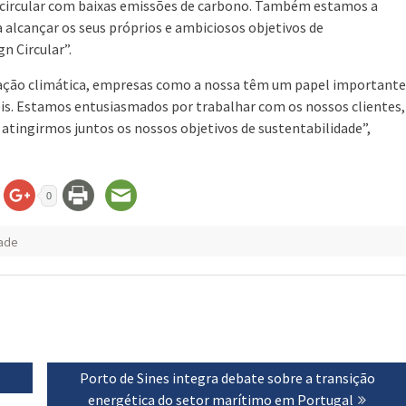
 circular com baixas emissões de carbono. Também estamos a
 a alcançar os seus próprios e ambiciosos objetivos de
n Circular”.
a ação climática, empresas como a nossa têm um papel importante
s. Estamos entusiasmados por trabalhar com os nossos clientes,
tingirmos juntos os nossos objetivos de sustentabilidade”,
0
dade
Next
Porto de Sines integra debate sobre a transição
post:
energética do setor marítimo em Portugal