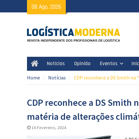
Skip
08 Ago, 2026
to
content
Notícias
Opinião
Eventos
Ini
Home
Home
Notícias
CDP reconhece a DS Smith na “
CDP reconhece a DS Smith na
matéria de alterações climá
16 Fevereiro, 2024