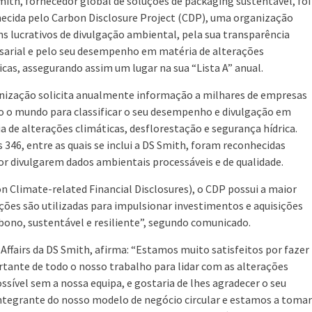
mith, fornecedor global de soluções de packaging sustentável, foi
ecida pelo Carbon Disclosure Project (CDP), uma organização
ns lucrativos de divulgação ambiental, pela sua transparência
arial e pelo seu desempenho em matéria de alterações
icas, assegurando assim um lugar na sua “Lista A” anual.
nização solicita anualmente informação a milhares de empresas
o o mundo para classificar o seu desempenho e divulgação em
a de alterações climáticas, desflorestação e segurança hídrica.
 346, entre as quais se inclui a DS Smith, foram reconhecidas
por divulgarem dados ambientais processáveis e de qualidade.
Climate-related Financial Disclosures), o CDP possui a maior
ões são utilizadas para impulsionar investimentos e aquisições
ono, sustentável e resiliente”, segundo comunicado.
ffairs da DS Smith, afirma: “Estamos muito satisfeitos por fazer
rtante de todo o nosso trabalho para lidar com as alterações
ssível sem a nossa equipa, e gostaria de lhes agradecer o seu
integrante do nosso modelo de negócio circular e estamos a tomar