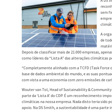
A DS S
reconh
sem fi
empres
climát
A orga
de tod
matéri
Depois de classificar mais de 21.000 empresas, apenas
como líderes da “Lista A” das alterações climáticas 
“Completamente alinhado com a TCFD (Task Force on 
base de dados ambiental do mundo, e as suas pontuaç
com vista a uma economia com zero emissões de carb
Wouter van Tol, Head of Sustainability & Community A
parte da ‘Lista A’ do CDP. É um reconhecimento impo
climáticas na nossa empresa. Nada disto teria sido po
apoio. Na DS Smith, a sustentabilidade é uma parte 