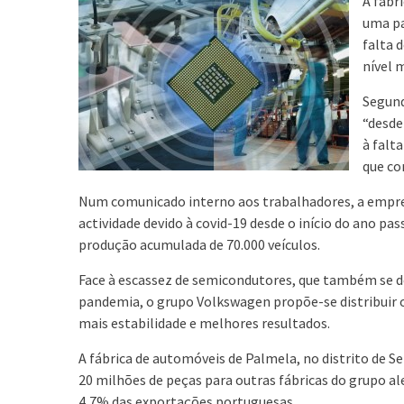
A fábr
uma pa
falta 
nível 
Segund
“desde
à falt
que co
Num comunicado interno aos trabalhadores, a empre
actividade devido à covid-19 desde o início do ano pa
produção acumulada de 70.000 veículos.
Face à escassez de semicondutores, que também se 
pandemia, o grupo Volkswagen propõe-se distribuir 
mais estabilidade e melhores resultados.
A fábrica de automóveis de Palmela, no distrito de S
20 milhões de peças para outras fábricas do grupo 
4,7% das exportações portuguesas.