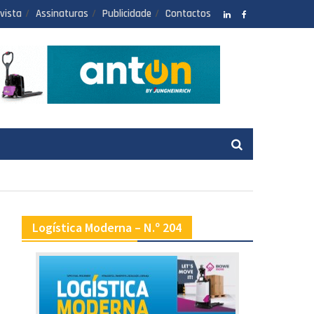
vista
Assinaturas
Publicidade
Contactos
LinkedIN
facebook
Logística Moderna – N.º 204