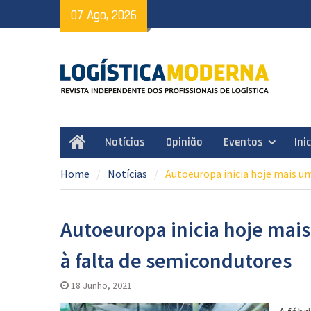
Skip
07 Ago, 2026
to
content
Notícias
Opinião
Eventos
Ini
Home
Home
Notícias
Autoeuropa inicia hoje mais u
Autoeuropa inicia hoje ma
à falta de semicondutores
18 Junho, 2021