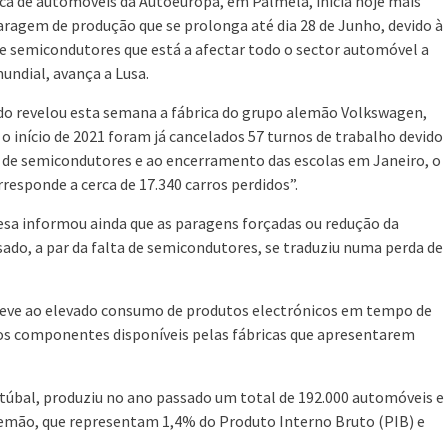
ica de automóveis da Autoeuropa, em Palmela, inicia hoje mais
ragem de produção que se prolonga até dia 28 de Junho, devido à
de semicondutores que está a afectar todo o sector automóvel a
mundial, avança a Lusa.
o revelou esta semana a fábrica do grupo alemão Volkswagen,
 o início de 2021 foram já cancelados 57 turnos de trabalho devido
a de semicondutores e ao encerramento das escolas em Janeiro, o
rresponde a cerca de 17.340 carros perdidos”.
sa informou ainda que as paragens forçadas ou redução da
ssado, a par da falta de semicondutores, se traduziu numa perda de
deve ao elevado consumo de produtos electrónicos em tempo de
os componentes disponíveis pelas fábricas que apresentarem
etúbal, produziu no ano passado um total de 192.000 automóveis e
alemão, que representam 1,4% do Produto Interno Bruto (PIB) e