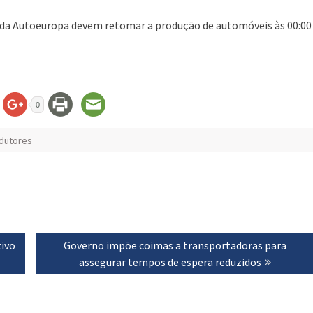
s da Autoeuropa devem retomar a produção de automóveis às 00:00
0
dutores
tivo
Next
Governo impõe coimas a transportadoras para
post:
assegurar tempos de espera reduzidos