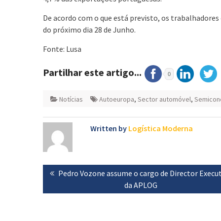
De acordo com o que está previsto, os trabalhadore
do próximo dia 28 de Junho.
Fonte: Lusa
Partilhar este artigo...
0
Notícias
Autoeuropa
,
Sector automóvel
,
Semicon
Written by
Logística Moderna
Navegação
Previous
Pedro Vozone assume o cargo de Director Execu
de
post:
da APLOG
artigos