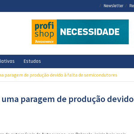
Newsletter
Re
ciativas
Estudos
ma paragem de produção devido à falta de semicondutores
is uma paragem de produção devido