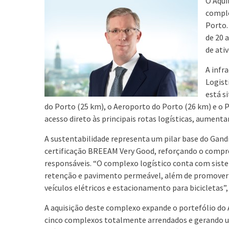
O Aqui
comple
Porto.
de 20 
de ati
A infr
Logist
está s
do Porto (25 km), o Aeroporto do Porto (26 km) e o P
acesso direto às principais rotas logísticas, aumentan
A sustentabilidade representa um pilar base do Gand
certificação BREEAM Very Good, reforçando o com
responsáveis. “O complexo logístico conta com siste
retenção e pavimento permeável, além de promover 
veículos elétricos e estacionamento para bicicletas”,
A aquisição deste complexo expande o portefólio do 
cinco complexos totalmente arrendados e gerando um