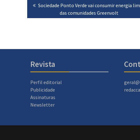
Previous
Sociedade Ponto Verde vai consumir energia li
de
post:
das comunidades Greenvolt
artigos
Revista
Cont
Perfil editorial
geral@
Publicidade
redacc
Assinaturas
Newsletter