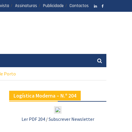
vista
Assinaturas
Publicidade
Contactos
LinkedIN
facebook
de Porto
Logística Moderna – N.º 204
Ler PDF 204
/
Subscrever Newsletter