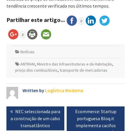
tendência crescente verificada nos últimos tempos.
Partilhar este artigo...
0
0
Notícias
ANTRAM
,
Ministro das Infraestruturas e da Habitação
,
preço dos combustíveis
,
transporte de mercadorias
Written by
Logística Moderna
Navegação
Previous
NEC seleccionada para
Next
Ecommerce: Startup
de
a construção de um cabo
post:
post:
portuguesa Bloq.it
artigos
transatlântico
implementa cacifos