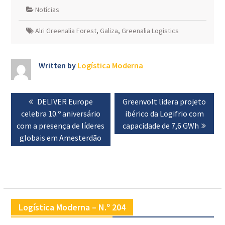
Notícias
Alri Greenalia Forest
,
Galiza
,
Greenalia Logistics
Written by
Logística Moderna
Navegação
Previous
DELIVER Europe
Next
Greenvolt lidera projeto
de
celebra 10.º aniversário
post:
post:
ibérico da Logifrio com
artigos
com a presença de líderes
capacidade de 7,6 GWh
globais em Amesterdão
Logística Moderna – N.º 204