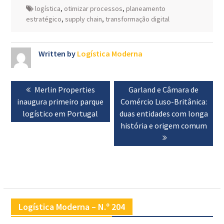
logística
,
otimizar processos
,
planeamento
estratégico
,
supply chain
,
transformação digital
Written by
Logística Moderna
Navegação
Previous
Merlin Properties
Next
Garland e Câmara de
de
inaugura primeiro parque
post:
Comércio Luso-Britânica:
post:
artigos
logístico em Portugal
duas entidades com longa
história e origem comum
Logística Moderna – N.º 204