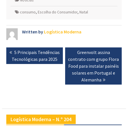
Notícias
consumo
,
Escolha do Consumidor
,
Natal
Written by
Logística Moderna
Navegação
Previous
5 Principais Tendências
Next
Greenvolt assina
de
Tecnológicas para 2025
post:
contrato com grupo Flora
post:
artigos
Food para instalar painéis
solares em Portugal e
Alemanha
Logística Moderna – N.º 204