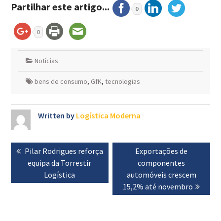
Partilhar este artigo...
0
0
Notícias
bens de consumo
,
GfK
,
tecnologias
Written by
Logística Moderna
Navegação
Previous
Pilar Rodrigues reforça
Next
Exportações de
de
post:
equipa da Torrestir
post:
componentes
artigos
Logística
automóveis crescem
15,2% até novembro