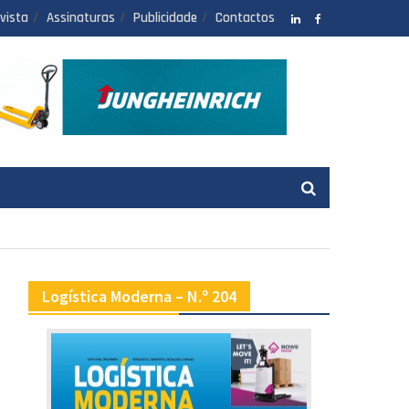
vista
Assinaturas
Publicidade
Contactos
LinkedIN
facebook
Logística Moderna – N.º 204