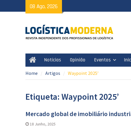
Skip
08 Ago, 2026
to
content
Notícias
Opinião
Eventos
Ini
Home
Home
Artigos
Waypoint 2025’
Etiqueta: Waypoint 2025’
Mercado global de imobiliário industr
18 Junho, 2025