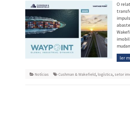
O rela
transf
impuls
abaste
Wakefi
imobil
mudanç
ler 
Notícias
Cushman & Wakefield
,
logística
,
setor imo