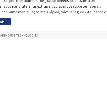
ga. Os perfis de alumínio, de grande dimensão, passam a ser
nados nas prateleiras extraíveis através dos suportes laterais
indo «uma manipulação mais rápida, fiável e segura». Aplicando o
mais…
WAREHOUSE TECHNOLOGIES