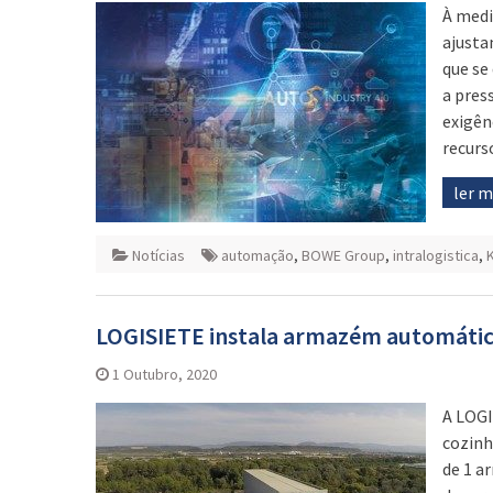
À medi
ajusta
que se
a pres
exigên
recurs
ler 
Notícias
automação
,
BOWE Group
,
intralogistica
,
LOGISIETE instala armazém automá
1 Outubro, 2020
A LOGI
cozinh
de 1 a