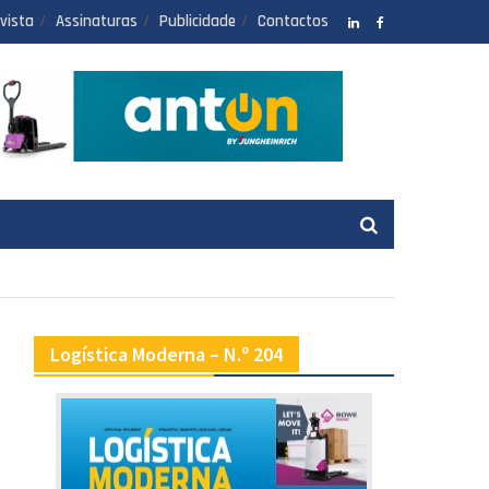
vista
Assinaturas
Publicidade
Contactos
LinkedIN
facebook
Logística Moderna – N.º 204