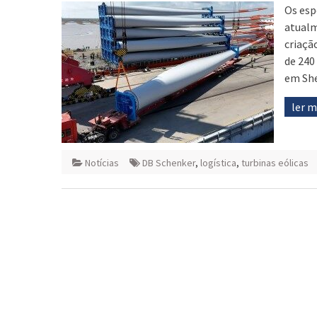
Os esp
atualm
criaçã
de 240
em She
ler 
Notícias
DB Schenker
,
logística
,
turbinas eólicas