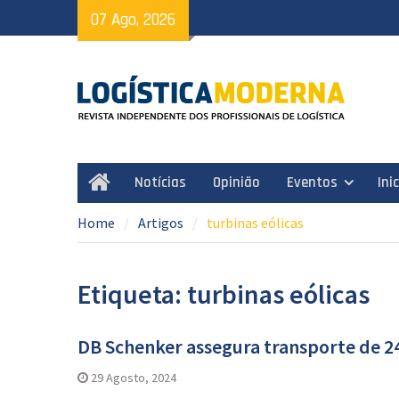
Skip
07 Ago, 2026
to
content
Notícias
Opinião
Eventos
Ini
Home
Home
Artigos
turbinas eólicas
Etiqueta: turbinas eólicas
DB Schenker assegura transporte de 240
29 Agosto, 2024