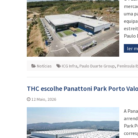
mercad
uma pa
equipa
estrei
Paulo 
ler 
Notícias
ICG Infra
,
Paulo Duarte Group
,
Península I
THC escolhe Panattoni Park Porto Val
12 Maio, 2026
A Pana
arrend
Park P
corres