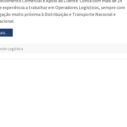
olvimento Comercial e Apoio ao Cliente. Conta com mais de 24
e experiência a trabalhar em Operadores Logísticos, sempre com
gação muito próxima à Distribuição e Transporte Nacional e
acional.
mais…
estir Logística