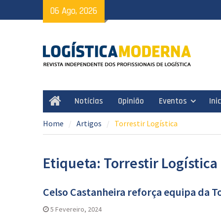
Skip
06 Ago, 2026
to
content
Notícias
Opinião
Eventos
Ini
Home
Home
Artigos
Torrestir Logística
Etiqueta: Torrestir Logística
Celso Castanheira reforça equipa da To
5 Fevereiro, 2024