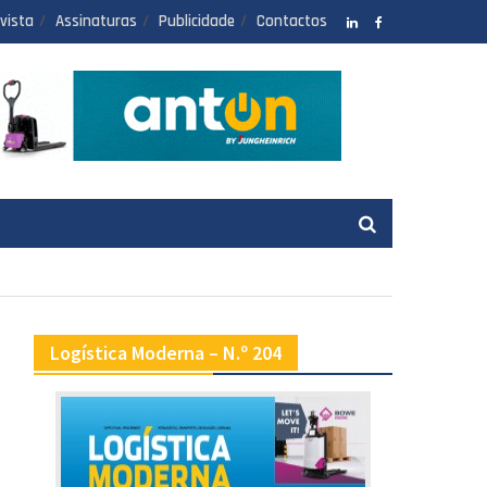
vista
Assinaturas
Publicidade
Contactos
LinkedIN
facebook
Logística Moderna – N.º 204