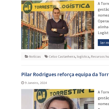
A Torr
gestão
nomeaç
Operaç
alinha
Logíst
ler 
Notícias
Celso Castanheira
,
logística
,
Recursos h
Pilar Rodrigues reforça equipa da Torr
9 Janeiro, 2024
A Torr
gestão
nomeaç