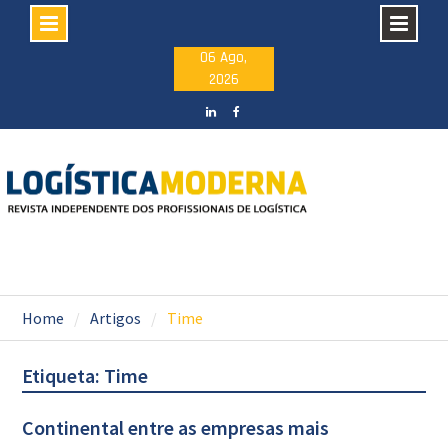
Skip
06 Ago,
2026
to
content
LinkedIN
facebook
Home
Artigos
Time
Etiqueta: Time
Continental entre as empresas mais