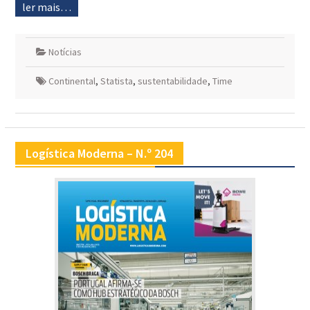
ler mais…
Notícias
Continental
,
Statista
,
sustentabilidade
,
Time
Logística Moderna – N.º 204