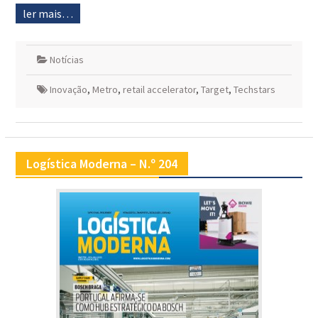
ler mais…
Notícias
Inovação
,
Metro
,
retail accelerator
,
Target
,
Techstars
Logística Moderna – N.º 204