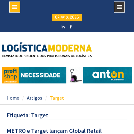
Skip
07 Ago, 2026
to
content
LinkedIN
facebook
Home
Artigos
Target
Etiqueta: Target
METRO e Target lançam Global Retail