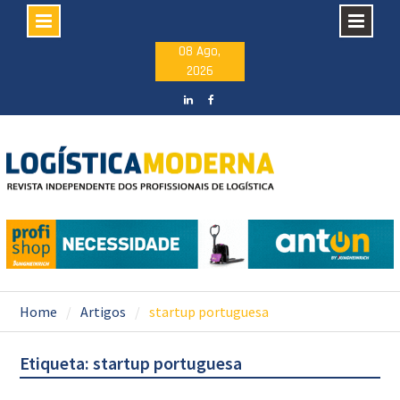
Skip
08 Ago,
2026
to
content
LinkedIN
facebook
Home
Artigos
startup portuguesa
Etiqueta: startup portuguesa