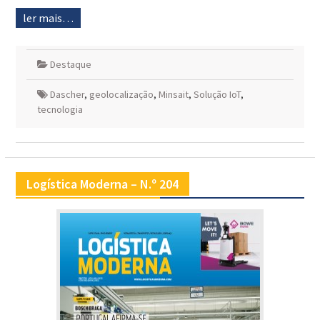
ler mais…
Destaque
Dascher
,
geolocalização
,
Minsait
,
Solução IoT
,
tecnologia
Logística Moderna – N.º 204