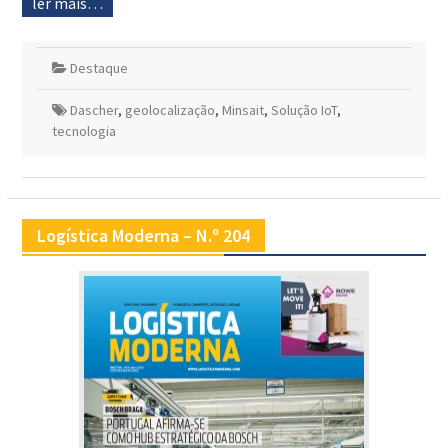
ler mais…
Destaque
Dascher
,
geolocalização
,
Minsait
,
Solução IoT
,
tecnologia
Logística Moderna – N.º 204