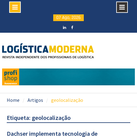
Skip
07 Ago, 2026
to
content
LinkedIN
facebook
Home
Artigos
geolocalização
Etiqueta: geolocalização
Dachser implementa tecnologia de