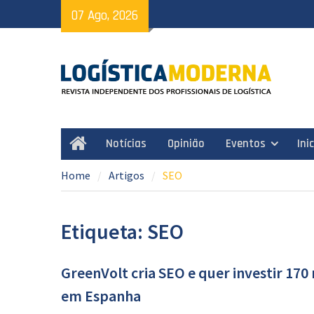
Skip
07 Ago, 2026
to
content
Notícias
Opinião
Eventos
Ini
Home
Home
Artigos
SEO
Etiqueta: SEO
GreenVolt cria SEO e quer investir 170
em Espanha