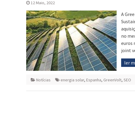
12 Maio, 2022
A Gree
Sustai
aquisi
no mer
euros 
joint 
ler 
Notícias
energia solar
,
Espanha
,
GreenVolt
,
SEO