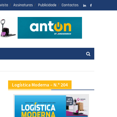
vista
Assinaturas
Publicidade
Contactos
LinkedIN
facebook
Logística Moderna – N.º 204