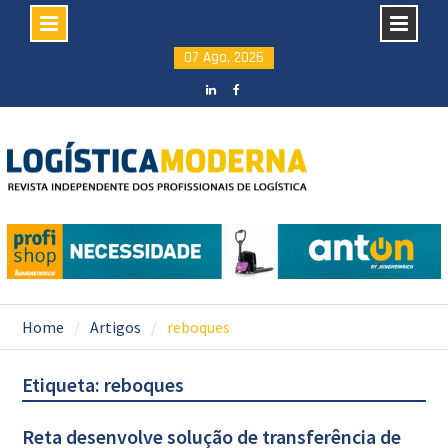
Skip
07 Ago, 2026
to
content
LinkedIN
facebook
Home
Artigos
reboques
Etiqueta: reboques
Reta desenvolve solução de transferência de