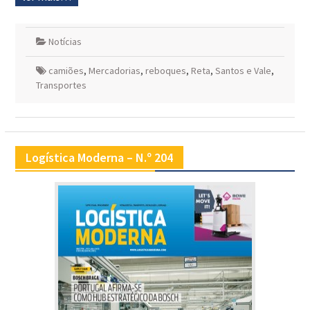
Notícias
camiões
,
Mercadorias
,
reboques
,
Reta
,
Santos e Vale
,
Transportes
Logística Moderna – N.º 204