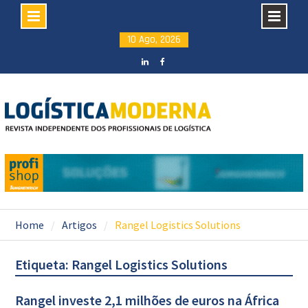
Skip
10 Ago, 2026
to
content
LinkedIN
facebook
Home
Artigos
Rangel Logistics Solutions
Etiqueta: Rangel Logistics Solutions
Rangel investe 2,1 milhões de euros na África