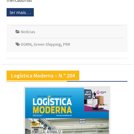
mercadorias
ler mais…
Notícias
DGRM
,
Green Shipping
,
PRR
Logística Moderna – N.º 204