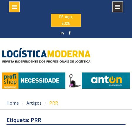
Skip
06 Ago,
2026
to
content
LinkedIN
facebook
Home
Artigos
PRR
Etiqueta: PRR