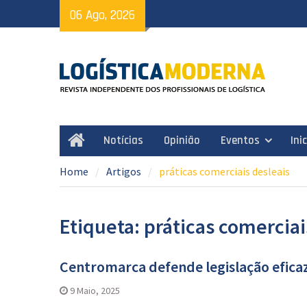
Skip
06 Ago, 2026
to
content
Notícias
Opinião
Eventos
Ini
Home
Home
Artigos
práticas comerciais desleais
Etiqueta: práticas comerciai
Centromarca defende legislação eficaz
9 Maio, 2025