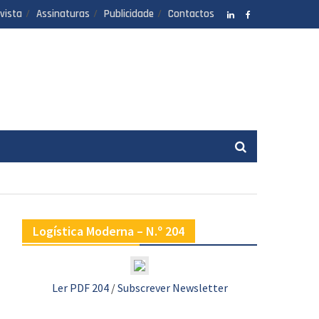
vista
Assinaturas
Publicidade
Contactos
LinkedIN
facebook
Logística Moderna – N.º 204
Ler PDF 204
/
Subscrever Newsletter