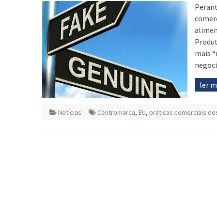
Perant
comerc
alimen
Produt
mais “
negoci
ler 
Notícias
Centromarca
,
EU
,
práticas comerciais de