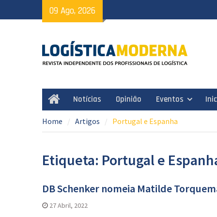
Skip
09 Ago, 2026
to
content
Notícias
Opinião
Eventos
Ini
Home
Home
Artigos
Portugal e Espanha
Etiqueta: Portugal e Espanh
DB Schenker nomeia Matilde Torquema
27 Abril, 2022