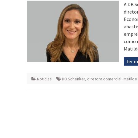
A DB S
direto
Econom
abaste
empres
como n
Matild
ler 
Notícias
DB Schenker
,
diretora comercial
,
Matild