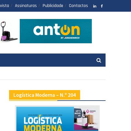
vista
Assinaturas
Publicidade
Contactos
LinkedIN
facebook
Logística Moderna – N.º 204