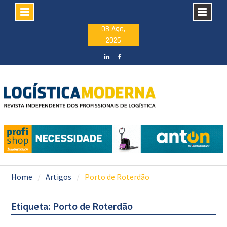
Skip
08 Ago,
2026
to
content
LinkedIN
facebook
Home
Artigos
Porto de Roterdão
Etiqueta: Porto de Roterdão