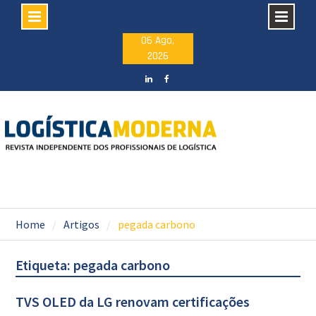
Skip
06 Ago,
2026
to
content
LinkedIN
facebook
Home
Artigos
pegada carbono
Etiqueta: pegada carbono
TVS OLED da LG renovam certificações