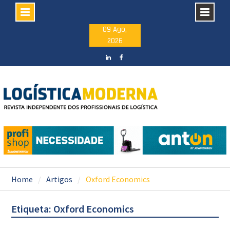
Skip
09 Ago,
2026
to
content
LinkedIN
facebook
Home
Artigos
Oxford Economics
Etiqueta: Oxford Economics