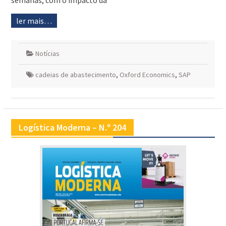
semanas, com o impacto da
ler mais…
Notícias
cadeias de abastecimento
,
Oxford Economics
,
SAP
Logística Moderna – N.º 204