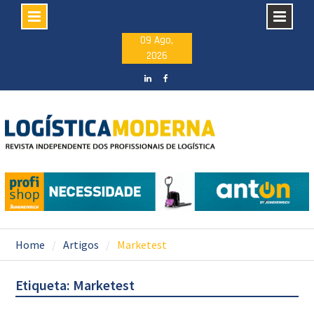
Skip
09 Ago,
2026
to
content
LinkedIN
facebook
Home
Artigos
Marketest
Etiqueta: Marketest