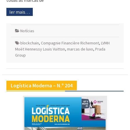
todas as marcas de
ler mais…
Notícias
blockchain
,
Compagnie Financière Richemont
,
LVMH
Moët Hennessy Louis Vuitton
,
marcas de luxo
,
Prada
Group
Logística Moderna – N.º 204