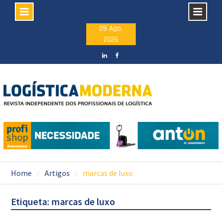
Skip
09 Ago,
2026
to
content
LinkedIN
facebook
Home
Artigos
marcas de luxo
Etiqueta: marcas de luxo