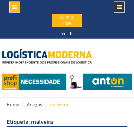
Skip
09 Ago,
2026
to
content
LinkedIN
facebook
Home
Artigos
malveira
Etiqueta: malveira