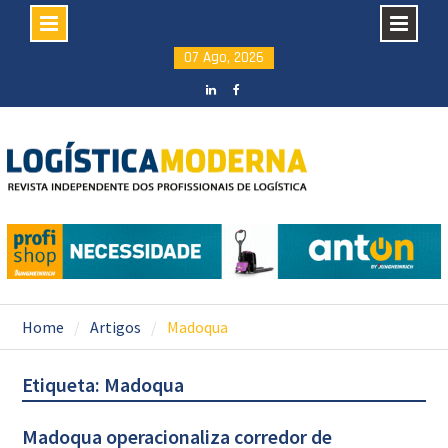
Skip
07 Ago, 2026
to
content
LinkedIN
facebook
Home
Artigos
Madoqua
Etiqueta: Madoqua
Madoqua operacionaliza corredor de