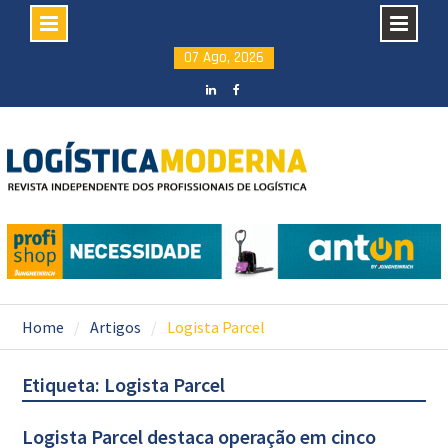
Skip
07 Ago, 2026
to
content
LinkedIN
facebook
Home
Artigos
Logista Parcel
Etiqueta: Logista Parcel
Logista Parcel destaca operação em cinco