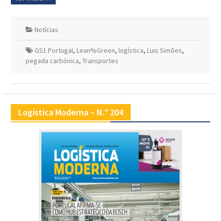
Notícias
GS1 Portugal
,
Lean%Green
,
logística
,
Luis Simões
,
pegada carbónica
,
Transportes
Logística Moderna – N.º 204