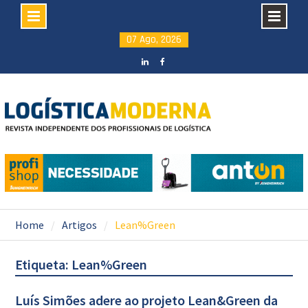
Skip
07 Ago, 2026
to
content
LinkedIN
facebook
Home
Artigos
Lean%Green
Etiqueta: Lean%Green
Luís Simões adere ao projeto Lean&Green da