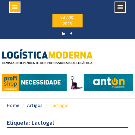
Skip
09 Ago,
2026
to
content
LinkedIN
facebook
Home
Artigos
Lactogal
Etiqueta: Lactogal