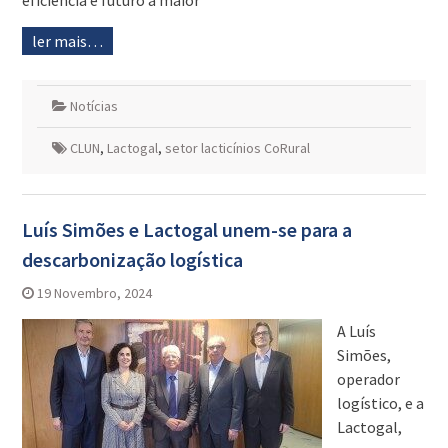
eficiência e futuro à maior
ler mais…
Notícias
CLUN
,
Lactogal
,
setor lacticínios CoRural
Luís Simões e Lactogal unem-se para a
descarbonização logística
19 Novembro, 2024
A Luís
Simões,
operador
logístico, e a
Lactogal,