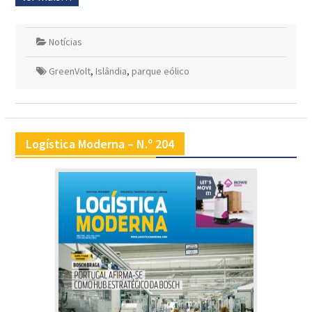
Notícias
GreenVolt
,
Islândia
,
parque eólico
Logística Moderna – N.º 204