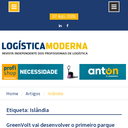
Skip
07 Ago, 2026
to
content
LinkedIN
facebook
Home
Artigos
Islândia
Etiqueta: Islândia
GreenVolt vai desenvolver o primeiro parque