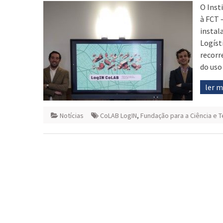
O Inst
à FCT 
instal
Logíst
recorr
do uso
ler 
Notícias
CoLAB LogIN
,
Fundação para a Ciência e 