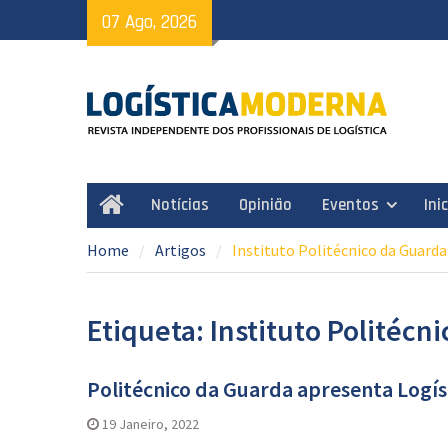
Skip
07 Ago, 2026
to
content
Notícias
Opinião
Eventos
Ini
Home
Home
Artigos
Instituto Politécnico da Guarda
Etiqueta: Instituto Politécn
Politécnico da Guarda apresenta Logíst
19 Janeiro, 2022