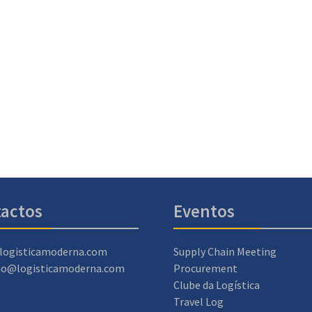
actos
Eventos
logisticamoderna.com
Supply Chain Meeting
ao@logisticamoderna.com
Procurement
Clube da Logística
Travel Log