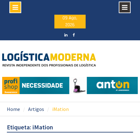
Skip
09 Ago,
2026
to
content
LinkedIN
facebook
Home
Artigos
iMation
Etiqueta: iMation