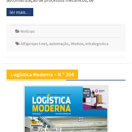
automatização de processos mecânicos, de
ler mais…
Notícias
Alfaproject.net
,
automação
,
iMation
,
intralogistica
Logística Moderna – N.º 204