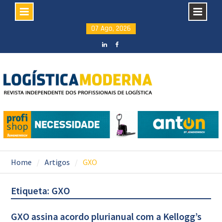
Skip
07 Ago, 2026
to
content
LinkedIN
facebook
Home
Artigos
GXO
Etiqueta: GXO
GXO assina acordo plurianual com a Kellogg’s