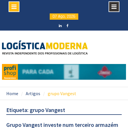
Skip
07 Ago, 2026
to
content
LinkedIN
facebook
Home
Artigos
grupo Vangest
Etiqueta: grupo Vangest
Grupo Vangest investe num terceiro armazém