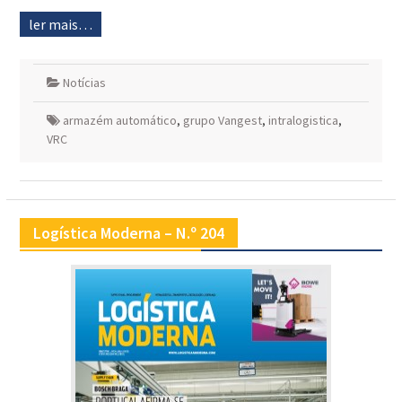
ler mais…
Notícias
armazém automático
,
grupo Vangest
,
intralogistica
,
VRC
Logística Moderna – N.º 204