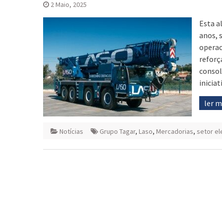
2 Maio, 2025
Esta a
anos, 
operac
reforç
consol
iniciat
ler 
Notícias
Grupo Tagar
,
Laso
,
Mercadorias
,
setor el