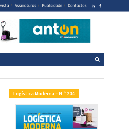
vista
Assinaturas
Publicidade
Contactos
LinkedIN
facebook
Logística Moderna – N.º 204