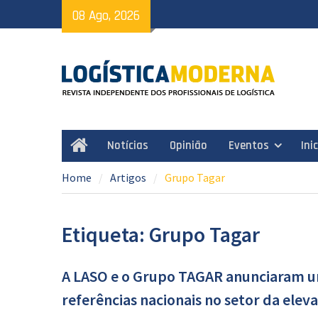
Skip
08 Ago, 2026
to
content
Notícias
Opinião
Eventos
Ini
Home
Home
Artigos
Grupo Tagar
Etiqueta: Grupo Tagar
A LASO e o Grupo TAGAR anunciaram um
referências nacionais no setor da ele