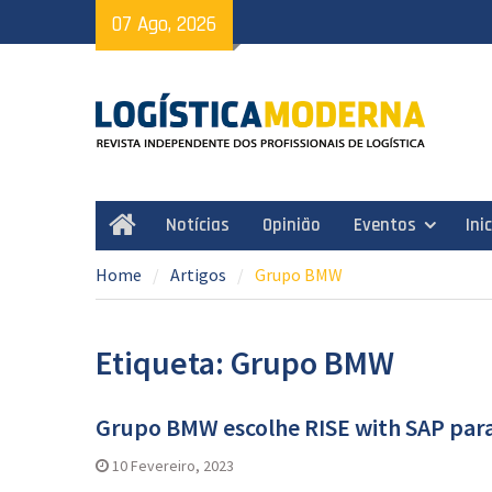
Skip
07 Ago, 2026
to
content
Notícias
Opinião
Eventos
Ini
Home
Home
Artigos
Grupo BMW
Etiqueta: Grupo BMW
Grupo BMW escolhe RISE with SAP para
10 Fevereiro, 2023