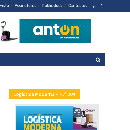
vista
Assinaturas
Publicidade
Contactos
LinkedIN
facebook
Logística Moderna – N.º 204