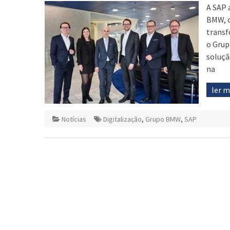
A SAP 
BMW, c
transf
o Grup
soluçã
na
ler 
Notícias
Digitalização
,
Grupo BMW
,
SAP