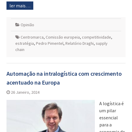
ler mais…
Opinião
Centromarca
,
Comissão europeia
,
competitividade
,
estratégia
,
Pedro Pimentel
,
Relatório Draghi
,
supply
chain
Automação na intralogística com crescimento
acentuado na Europa
26 Janeiro, 2024
A logística é
um pilar
essencial
para a
economia de