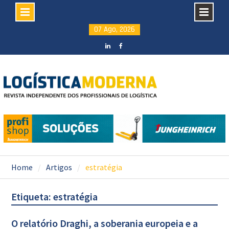
Skip
07 Ago, 2026
to
content
LinkedIN
facebook
Home
Artigos
estratégia
Etiqueta: estratégia
O relatório Draghi, a soberania europeia e a