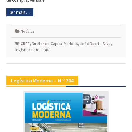
de compra, venda e
ler mais…
Notícias
CBRE
,
Diretor de Capital Markets
,
João Duarte Silva
,
logística Foto: CBRE
Logística Moderna – N.º 204