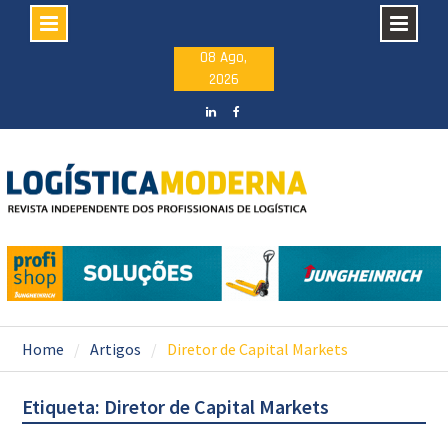
Skip
08 Ago,
2026
to
content
LinkedIN
facebook
Home
Artigos
Diretor de Capital Markets
Etiqueta: Diretor de Capital Markets